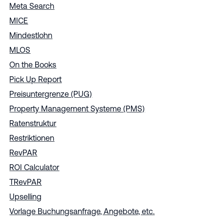
Meta Search
MICE
Mindestlohn
MLOS
On the Books
Pick Up Report
Preisuntergrenze (PUG)
Property Management Systeme (PMS)
Ratenstruktur
Restriktionen
RevPAR
ROI Calculator
TRevPAR
Upselling
Vorlage Buchungsanfrage, Angebote, etc.