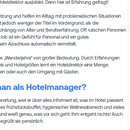
eldirektor ausbildet. Denn hier ist Erfahrung gefragt!
zung und helfen im Alltag, mit problematischen Situationen
 jedoch weniger der Titel im Vordergrund, als die
bhängig von Alter und Berufserfahrung. Oft rutschen Personen
n Job ist ein Gefühl für Personal und ein gutes
em Abschluss automatisch vermittelt.
 die „Wanderjahre“ von großer Bedeutung. Durch Erfahrungen
s und Hotelgrößen lernt ein Hoteldirektor eine Menge.
chen oder auch den Umgang mit Gästen.
an als Hotelmanager?
ung, weil er über alles informiert ist, was im Hotel passiert.
 Frühstücksbuffet, hygienischer Wellnessbereich und vieles
s und weiß genau, was vor sich geht. Ihm entgeht nichts! Auch
grüßt sie persönlich.