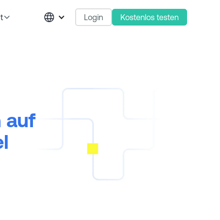
Login
Kostenlos testen
t
 auf
l