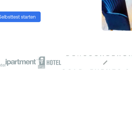
elbsttest starten
tel