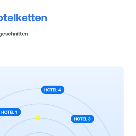
telketten
ugeschnitten