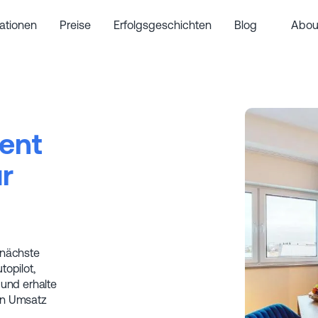
rationen
Preise
Erfolgsgeschichten
Blog
Abou
ent
ür
 nächste
topilot,
 und erhalte
en Umsatz