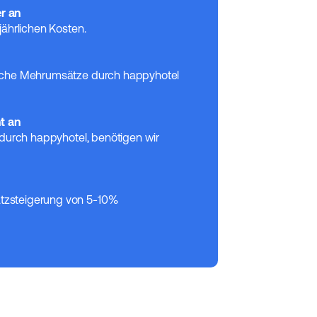
r an
jährlichen Kosten.
welche Mehrumsätze durch happyhotel
t an
s durch happyhotel, benötigen wir
atzsteigerung von 5-10%