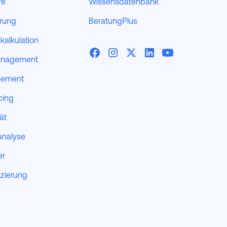
re
Wissensdatenbank
erung
BeratungPlus
kalkulation
anagement
gement
cing
tät
analyse
er
nzierung