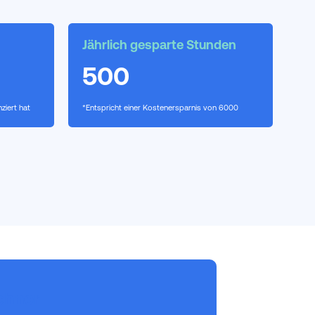
Jährlich gesparte Stunden
500
ziert hat
*Entspricht einer Kostenersparnis von
6000
chner