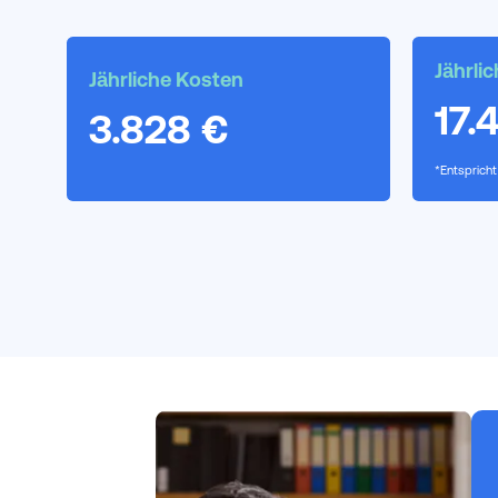
Jährli
Jährliche Kosten
17.
3.828 €
*Entsprich