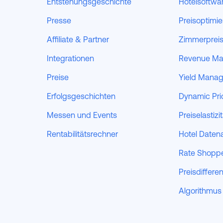
Entstehungsgeschichte
Hotelsoftwa
Presse
Preisoptimi
Affiliate & Partner
Zimmerpreis
Integrationen
Revenue M
Preise
Yield Mana
Erfolgsgeschichten
Dynamic Pri
Messen und Events
Preiselastizi
Rentabilitätsrechner
Hotel Daten
Rate Shopp
Preisdiffere
Algorithmus