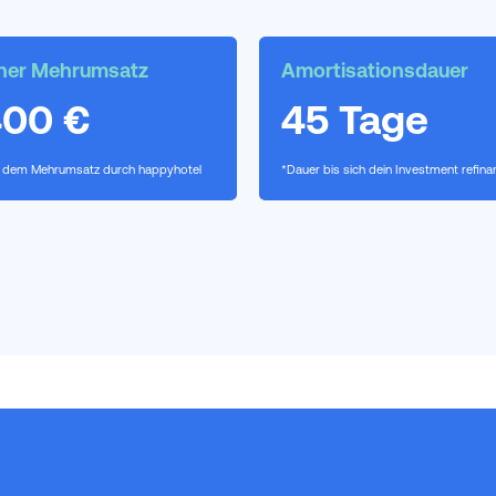
cher Mehrumsatz
Amortisationsdauer
400 €
45 Tage
t dem Mehrumsatz durch happyhotel
*Dauer bis sich dein Investment refinan
So verwendest du den Rentabilitätsre