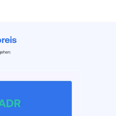
reis
gehen: