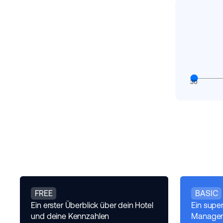
30
FREE
BASIC
Ein erster Überblick über dein Hotel
Ein supe
und deine Kennzahlen
Manage