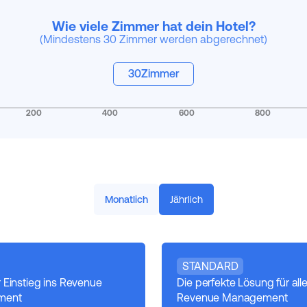
Wie viele Zimmer hat dein Hotel?
(Mindestens 30 Zimmer werden abgerechnet)
30
Zimmer
200
400
600
800
Monatlich
Jährlich
STANDARD
r Einstieg ins Revenue
Die perfekte Lösung für alle
ment
Revenue Management