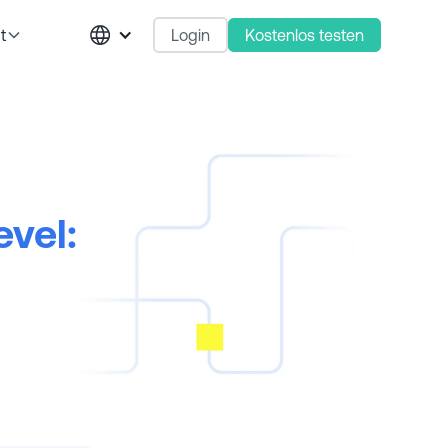
Login
Kostenlos testen
t
evel: