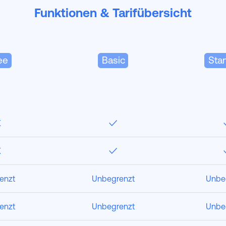
Funktionen & Tarifübersicht
ee
Basic
Sta
X
✓
X
✓
enzt
Unbegrenzt
Unbe
enzt
Unbegrenzt
Unbe