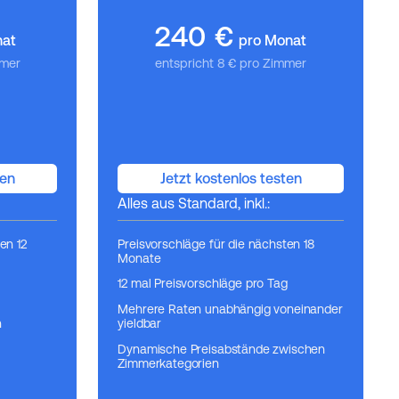
240
€
nat
pro Monat
mmer
entspricht 8 € pro Zimmer
ten
Jetzt kostenlos testen
Alles aus Standard, inkl.:
en 12
Preisvorschläge für die nächsten 18
Monate
12 mal Preisvorschläge pro Tag
Mehrere Raten unabhängig voneinander
n
yieldbar
Dynamische Preisabstände zwischen
Zimmerkategorien