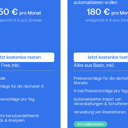
automatisieren wollen
50
€
180
€
pro Monat
pro Mo
spricht 5 € pro Zimmer
entspricht 6 € pro Zi
tzt kostenlos testen
Jetzt kostenlos tes
Free, inkl.:
Alles aus Basic, inkl.:
nder
Preisvorschläge für die nächst
Monate
chläge für die nächsten 6
4 mal Preisvorschläge pro Tag
svorschläge pro Tag
Automatisierter Import von
Veranstaltungen & Schulferie
Verwaltung von Restriktionen
te benutzerdefinierte
ds & Analysen
Am beliebtesten