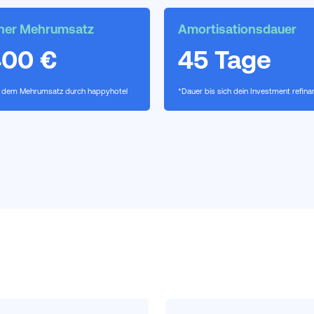
cher Mehrumsatz
Amortisationsdauer
400 €
45 Tage
t dem Mehrumsatz durch happyhotel
*Dauer bis sich dein Investment refinan