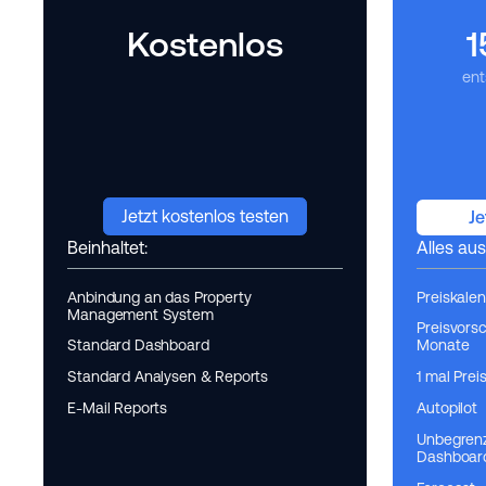
Kostenlos
1
ent
Jetzt kostenlos testen
Je
Beinhaltet:
Alles aus 
Anbindung an das Property
Preiskale
Management System
Preisvors
Standard Dashboard
Monate
Standard Analysen & Reports
1 mal Prei
E-Mail Reports
Autopilot
Unbegrenz
Dashboar