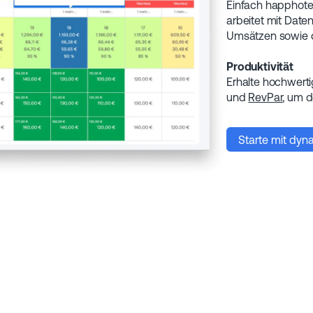
Einfach happhote
arbeitet mit Dat
Umsätzen sowie d
Produktivität
Erhalte hochwert
und
RevPar
, um d
Starte mit dyn