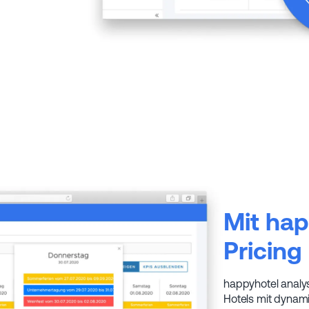
Mit ha
Pricing
happyhotel analy
Hotels mit dynam