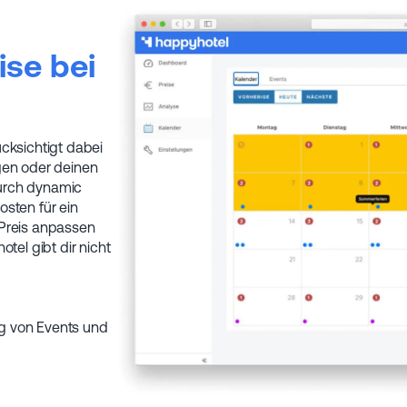
se bei
cksichtigt dabei
gen oder deinen
urch dynamic
sten für ein
 Preis anpassen
tel gibt dir nicht
g von Events und