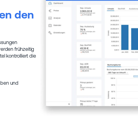
sen den
assungen
erden frühzeitig
 kontrolliert die
haben und