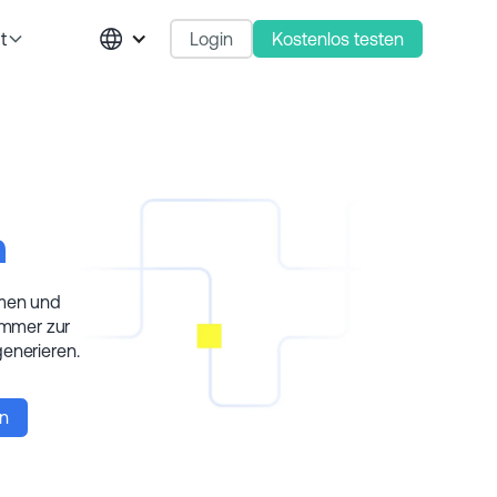
Login
Kostenlos testen
t
n
hmen und
immer zur
generieren.
en