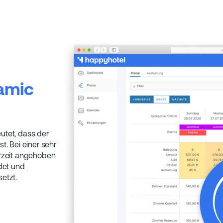
amic
utet, dass der
. Bei einer sehr
erzeit angehoben
det und
etzt.