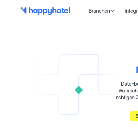
Branchen
Integ
Datenba
Wahrsche
richtigen 
S