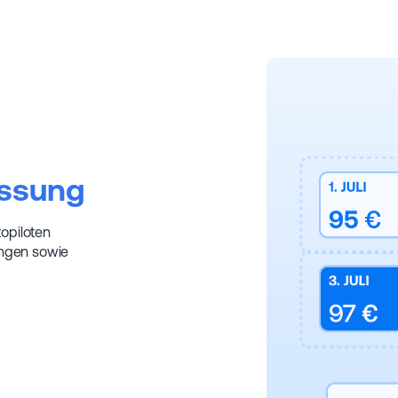
assung
opiloten
ungen sowie