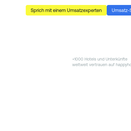
Sprich mit einem Umsatzexperten
Umsatz-S
+1000 Hotels und Unterkünfte
weltweit vertrauen auf happyho