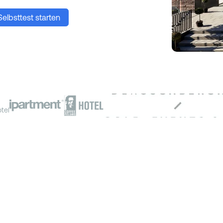
elbsttest starten
tel