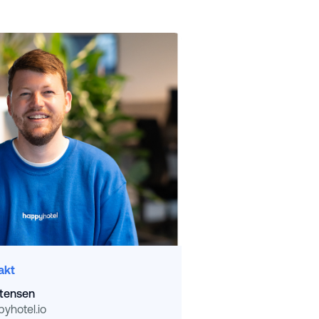
akt
stensen
hotel.io