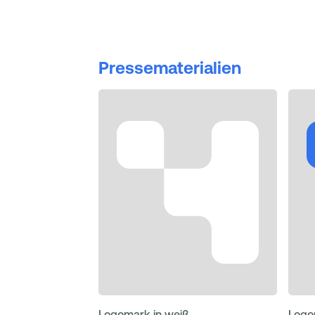
Pressematerialien
Logomark in weiß
Logo