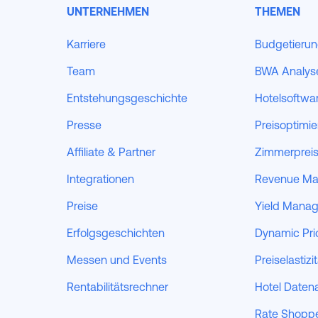
UNTERNEHMEN
THEMEN
Karriere
Budgetieru
Team
BWA Analys
Entstehungsgeschichte
Hotelsoftwa
Presse
Preisoptimi
Affiliate & Partner
Zimmerpreis
Integrationen
Revenue M
Preise
Yield Mana
Erfolgsgeschichten
Dynamic Pri
Messen und Events
Preiselastizi
Rentabilitätsrechner
Hotel Daten
Rate Shopp