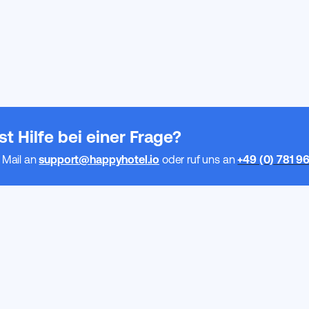
t Hilfe bei einer Frage?
 Mail an
support@happyhotel.io
oder ruf uns an
+49 (0) 781 