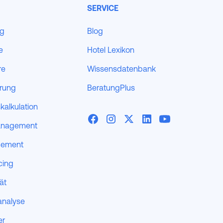
SERVICE
ng
Blog
e
Hotel Lexikon
re
Wissensdatenbank
erung
BeratungPlus
kalkulation
anagement
gement
cing
tät
analyse
er