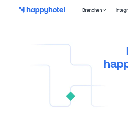
Branchen
Integ
happ