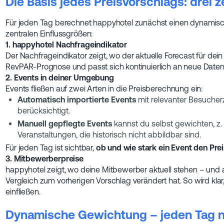
Die Basis jedes Preisvorschlags: drei z
Für jeden Tag berechnet happyhotel zunächst einen dynamisch
zentralen Einflussgrößen:
1. happyhotel Nachfrageindikator
Der Nachfrageindikator zeigt, wo der aktuelle Forecast für dein 
RevPAR-Prognose und passt sich kontinuierlich an neue Daten
2. Events in deiner Umgebung
Events fließen auf zwei Arten in die Preisberechnung ein:
Automatisch importierte Events
mit relevanter Besucher
berücksichtigt.
Manuell gepflegte Events
kannst du selbst gewichten, z.
Veranstaltungen, die historisch nicht abbildbar sind.
Für jeden Tag ist sichtbar,
ob und wie stark ein Event den Prei
3. Mitbewerberpreise
happyhotel zeigt, wo deine Mitbewerber aktuell stehen – und 
Vergleich zum vorherigen Vorschlag verändert hat. So wird kla
einfließen.
Dynamische Gewichtung – jeden Tag 