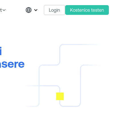
Login
Kostenlos testen
t
i
nsere