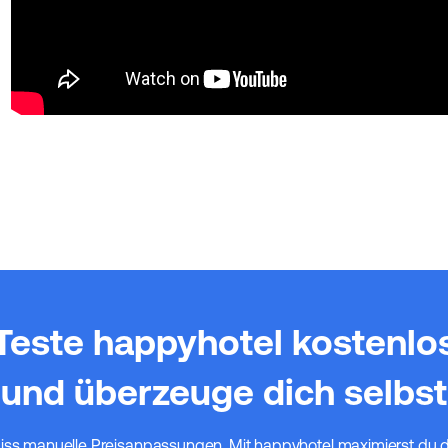
Teste happyhotel kostenlo
und überzeuge dich selbst
iss manuelle Preisanpassungen. Mit happyhotel maximierst du 