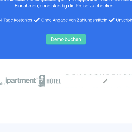
Einnahmen, ohne ständig die Preise zu checken.
14 Tage kostenlos
Ohne Angabe von Zahlungsmitteln
Unverbi
Demo buchen
tel