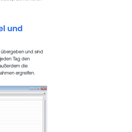
el und
el übergeben und sind
r jeden Tag den
 außerdem die
nahmen ergreifen.