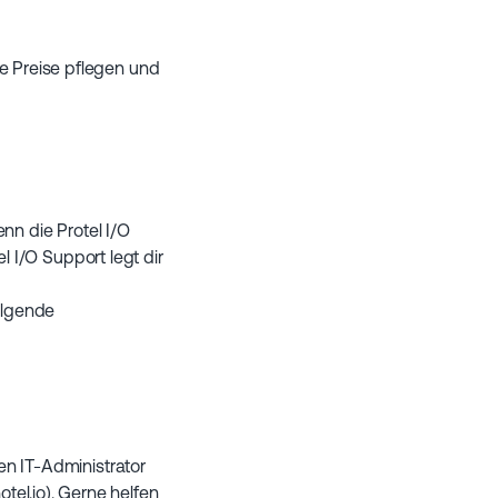
e Preise pflegen und
enn die Protel I/O
el I/O Support legt dir
folgende
en IT-Administrator
el.io). Gerne helfen