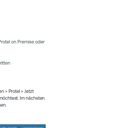
otel on Premise oder
itten
 > Protel > Jetzt
 möchtest. Im nächsten
hen.