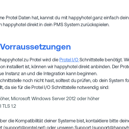
e Protel Daten hat, kannst du mit happyhotel ganz einfach dein
 happyhotel direkt in dein PMS System zurückspielen.
 Vorraussetzungen
 happyhotel zu Protel wird die
Protel I/O
Schnittstelle benötigt. W
hon installiert ist, können wir happyhotel direkt anbinden. Der Prot
ue Instanz an und die Integration kann beginnen.
 Schnittstelle noch nicht hast, solltest du prüfen, ob dein System 
, da sie für die Protel I/O Schnittstelle notwendig sind:
öher, Microsoft Windows Server 2012 oder höher
l TLS 1.2
er die Kompatibilität deiner Systeme bist, kontaktiere bitte dein
rt (support@protel.net) oder unseren Support (support@happyhot