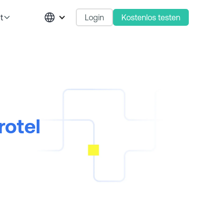
Login
Kostenlos testen
t
otel